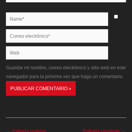
Name*
Correo
electrónico*
Web
Guardar mi nombre, correo electrónico y sitio web en este
navegador para la próxima vez que haga un comentario.
←
Entrada anterior
Entrada siguiente
→