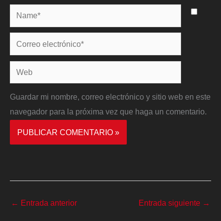
Name*
Correo
electrónico*
Web
Guardar mi nombre, correo electrónico y sitio web en este
navegador para la próxima vez que haga un comentario.
←
Entrada anterior
Entrada siguiente
→