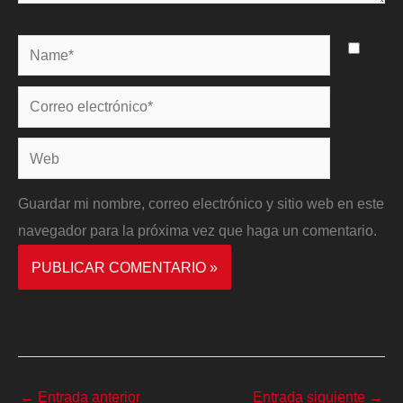
Name*
Correo
electrónico*
Web
Guardar mi nombre, correo electrónico y sitio web en este
navegador para la próxima vez que haga un comentario.
←
Entrada anterior
Entrada siguiente
→