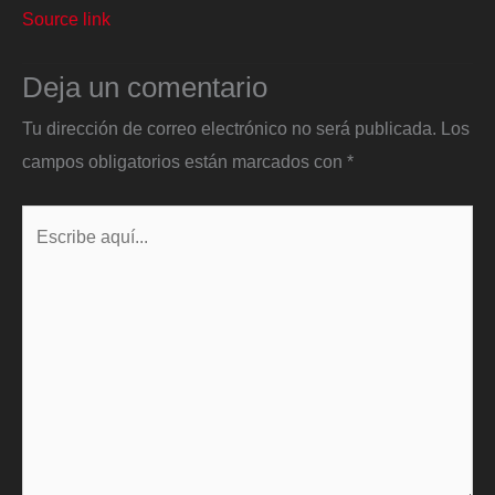
Source link
Deja un comentario
Tu dirección de correo electrónico no será publicada.
Los
campos obligatorios están marcados con
*
Escribe
aquí...