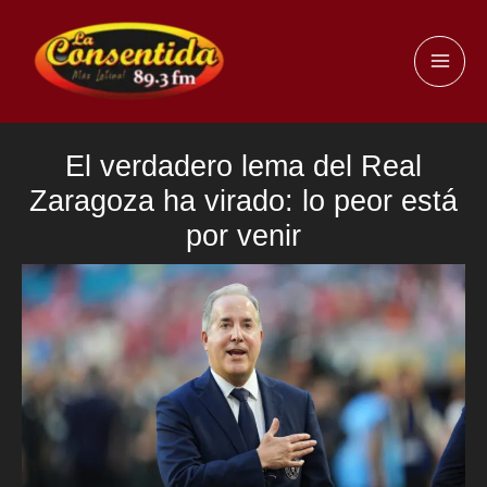
Ir
al
MAI
contenido
ME
El verdadero lema del Real
Zaragoza ha virado: lo peor está
por venir