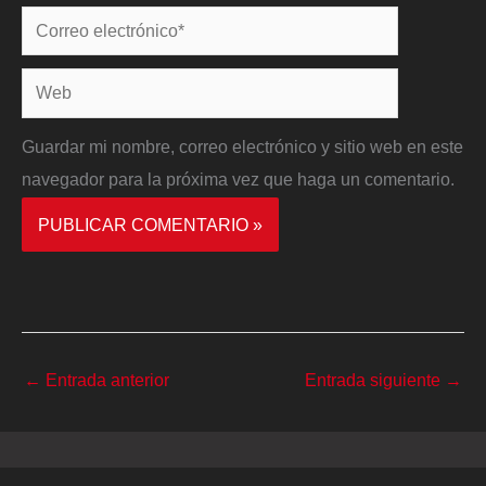
Correo
electrónico*
Web
Guardar mi nombre, correo electrónico y sitio web en este
navegador para la próxima vez que haga un comentario.
←
Entrada anterior
Entrada siguiente
→