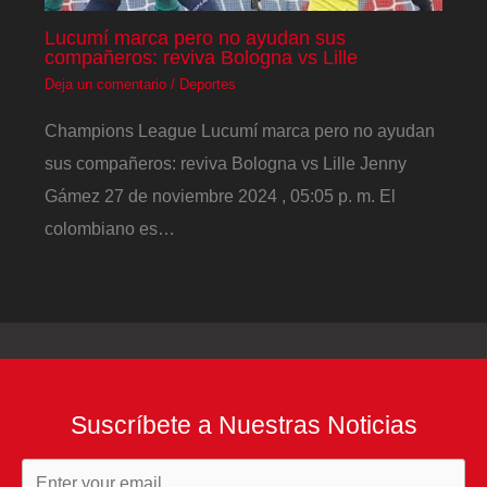
Lucumí marca pero no ayudan sus
compañeros: reviva Bologna vs Lille
Deja un comentario
/
Deportes
Champions League Lucumí marca pero no ayudan
sus compañeros: reviva Bologna vs Lille Jenny
Gámez 27 de noviembre 2024 , 05:05 p. m. El
colombiano es…
Suscríbete a Nuestras Noticias