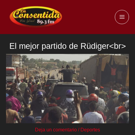
Ir
al
MAI
contenido
ME
El mejor partido de Rüdiger<br>
Deja un comentario
/
Deportes