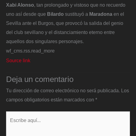
Xabi Alonso
, tan prolongado y vistoso que no recuerdo
uno así desde que
Bilardo
sustituyó a
Maradona
en el
Sevilla ante el Burgos, que provocó la salida del genio
del club sevillano y el distanciamiento eterno entre
aquellos dos singulares personajes.
wf_cms.rss.read_more
Source link
Deja un comentario
Tu dirección de correo electrónico no será publicada.
Los
campos obligatorios están marcados con
*
Escribe
aquí...