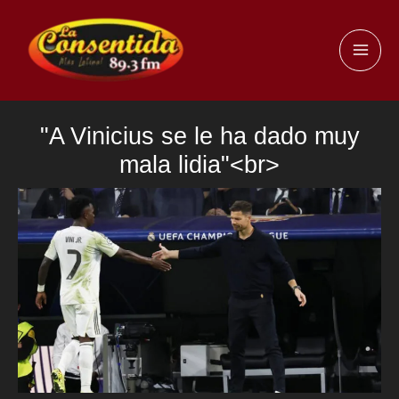
Ir
al
MAI
contenido
ME
"A Vinicius se le ha dado muy
mala lidia"<br>