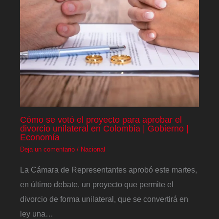
Cómo se votó el proyecto para aprobar el
divorcio unilateral en Colombia | Gobierno |
Economía
Deja un comentario
/
Nacional
La Cámara de Representantes aprobó este martes,
en último debate, un proyecto que permite el
divorcio de forma unilateral, que se convertirá en
ley una…