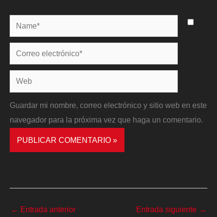
Name*
Correo
electrónico*
Web
Guardar mi nombre, correo electrónico y sitio web en este
navegador para la próxima vez que haga un comentario.
←
Entrada anterior
Entrada siguiente
→