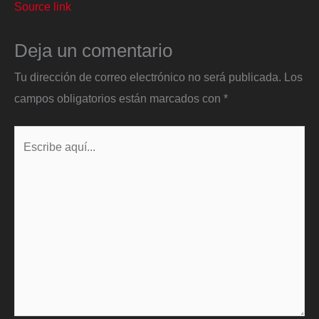
Source link
Deja un comentario
Tu dirección de correo electrónico no será publicada.
Los
campos obligatorios están marcados con
*
Escribe
aquí...