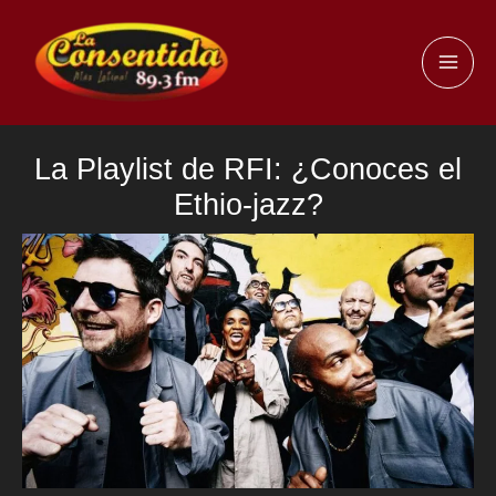
Ir
al
MAI
contenido
ME
La Playlist de RFI: ¿Conoces el
Ethio-jazz?