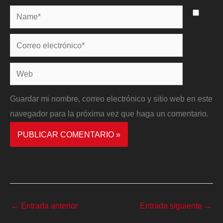
Name*
Correo
electrónico*
Web
Guardar mi nombre, correo electrónico y sitio web en este
navegador para la próxima vez que haga un comentario.
←
Entrada anterior
Entrada siguiente
→