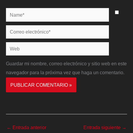
Name*
Correo
electrónico*
Web
Guardar mi nombre, correo electrónico y sitio web en este
navegador para la próxima vez que haga un comentario.
←
Entrada anterior
Entrada siguiente
→