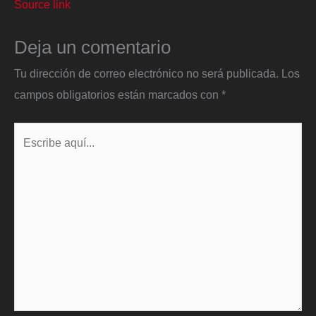
Source link
Deja un comentario
Tu dirección de correo electrónico no será publicada.
Los
campos obligatorios están marcados con
*
Escribe
aquí...