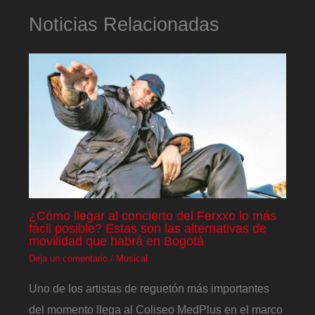
Noticias Relacionadas
¿Cómo llegar al concierto del Ferxxo lo más
fácil posible? Estas son las alternativas de
movilidad que habrá en Bogotá
Deja un comentario
/
Musical
Uno de los artistas de reguetón más importantes
del momento llega al Coliseo MedPlus en el marco