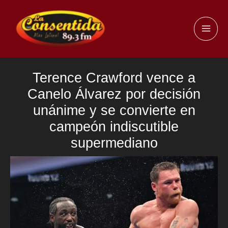
Ir
al
MAI
contenido
ME
Terence Crawford vence a
Canelo Álvarez por decisión
unánime y se convierte en
campeón indiscutible
supermediano