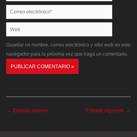
Correo
electrónico*
Web
Guardar mi nombre, correo electrónico y sitio web en este
navegador para la próxima vez que haga un comentario.
←
Entrada anterior
Entrada siguiente
→