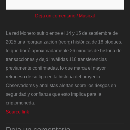
Deja un comentario
/
Musical
La red Monero sufrió entre el 14 y 15 de septiembre de
2025 una reorganización (reorg) histórica de 18 bloques,
lo que borró aproximadamente 36 minutos de historia de
transacciones y dejó inválidas 118 transferencias
previamente confirmadas, lo que marca el mayor
retroceso de su tipo en la historia del proyecto.
Observadores y analistas alertan sobre los riesgos en
seguridad y confianza que esto implica para la
criptomoneda.
Source link
Deja un comentario