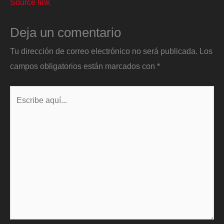
Source link
Deja un comentario
Tu dirección de correo electrónico no será publicada.
Los
campos obligatorios están marcados con
*
Escribe
aquí...