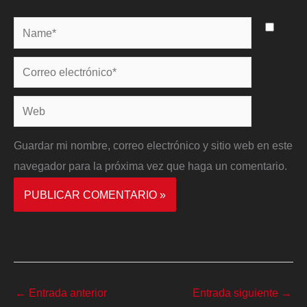
Name*
Correo
electrónico*
Web
Guardar mi nombre, correo electrónico y sitio web en este
navegador para la próxima vez que haga un comentario.
←
Entrada anterior
Entrada siguiente
→