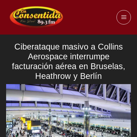
Ir
al
MAI
contenido
ME
Ciberataque masivo a Collins
Aerospace interrumpe
facturación aérea en Bruselas,
Heathrow y Berlín