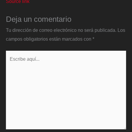
Source link
Deja un comentario
Tu dirección de correo electrónico no será publicada.
Los
campos obligatorios están marcados con
*
Escribe
aquí...