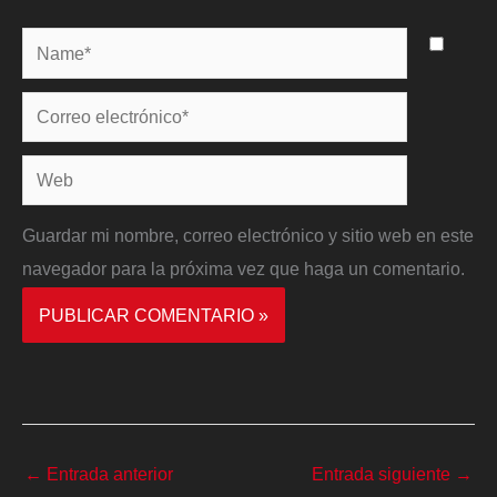
Name*
Correo
electrónico*
Web
Guardar mi nombre, correo electrónico y sitio web en este
navegador para la próxima vez que haga un comentario.
←
Entrada anterior
Entrada siguiente
→