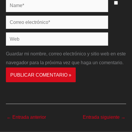
Name*
Correo
electrónico*
Web
Guardar mi nombre, correo electrónico y sitio web en este
navegador para la próxima vez que haga un comentario.
←
Entrada anterior
Entrada siguiente
→