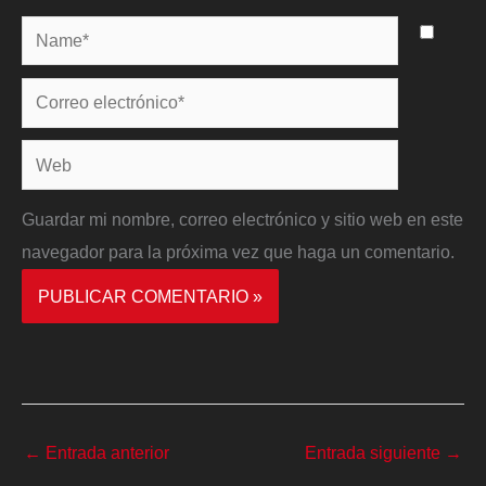
Name*
Correo
electrónico*
Web
Guardar mi nombre, correo electrónico y sitio web en este
navegador para la próxima vez que haga un comentario.
←
Entrada anterior
Entrada siguiente
→