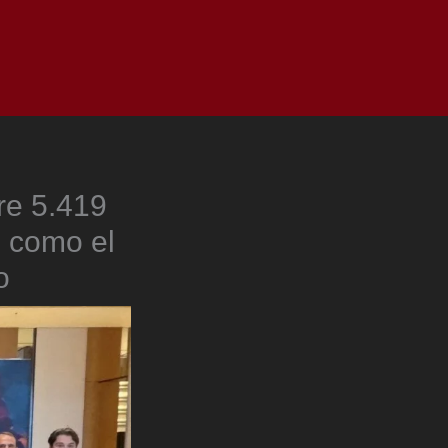
as
Top
Redes
Pauta
Privacy Policy
re 5.419
 como el
o