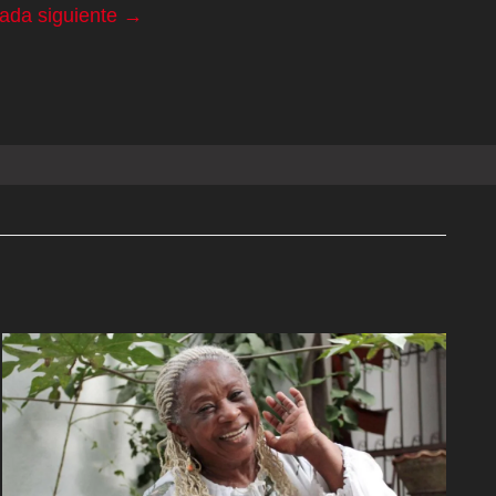
rada siguiente
→