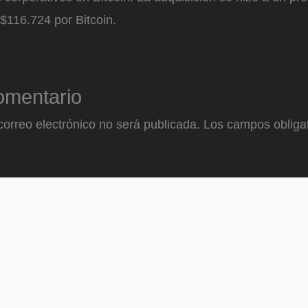
$116.724 por Bitcoin.
omentario
correo electrónico no será publicada.
Los campos obligat