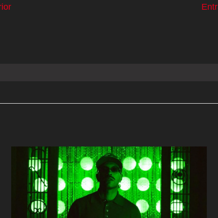
ior
Ent