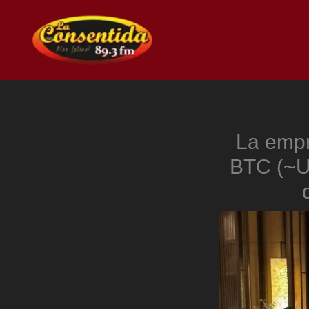
Ir
al
contenido
La empr
BTC (~U