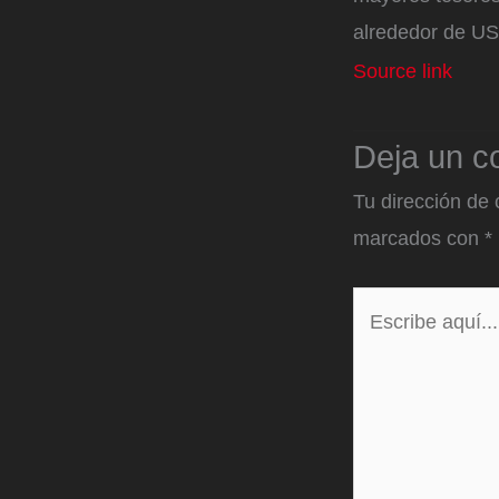
alrededor de US
Source link
Deja un c
Tu dirección de 
marcados con
*
Escribe
aquí...