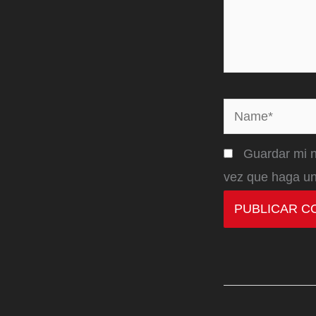
Name*
Guardar mi n
vez que haga un