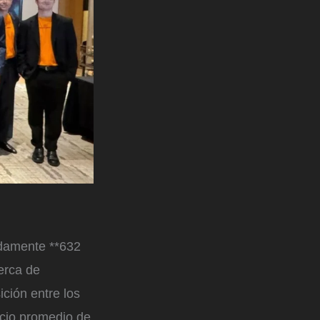
adamente **632
erca de
ición entre los
ecio promedio de