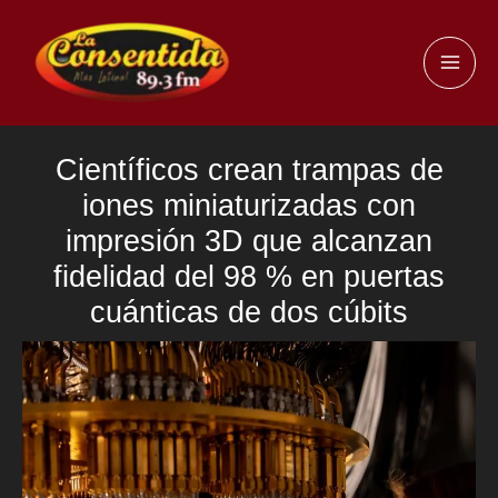
Ir
al
MAI
contenido
ME
Científicos crean trampas de
iones miniaturizadas con
impresión 3D que alcanzan
fidelidad del 98 % en puertas
cuánticas de dos cúbits