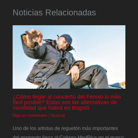
Noticias Relacionadas
¿Cómo llegar al concierto del Ferxxo lo más
fácil posible? Estas son las alternativas de
movilidad que habrá en Bogotá
Deja un comentario
/
Musical
Uno de los artistas de reguetón más importantes
del momento llega al Coliseo MedPlus en el marco