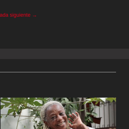
rada siguiente
→