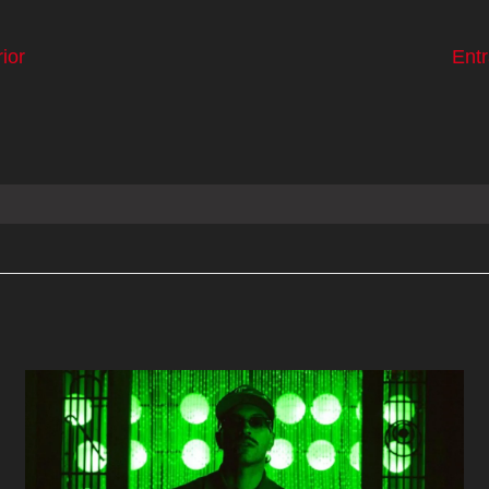
ior
Ent