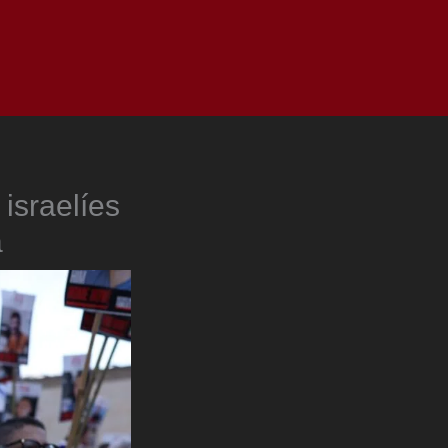
as
Top
Redes
Pauta
Privacy Policy
israelíes
a