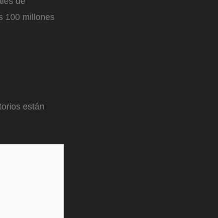
ales de
s 100 millones
orios están