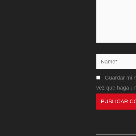
Name*
Guardar mi n
vez que haga un