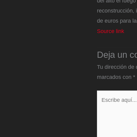
del alto el fue
reconstrucción,
de euros para la
Source link
Deja un c
Tu dirección de 
marcados con
*
Escribe
aquí...