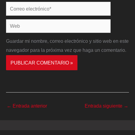
Correo
electrónico*
Web
Guardar mi nombre, correo electrónico y sitio web en este
navegador para la próxima vez que haga un comentario.
←
Entrada anterior
Entrada siguiente
→