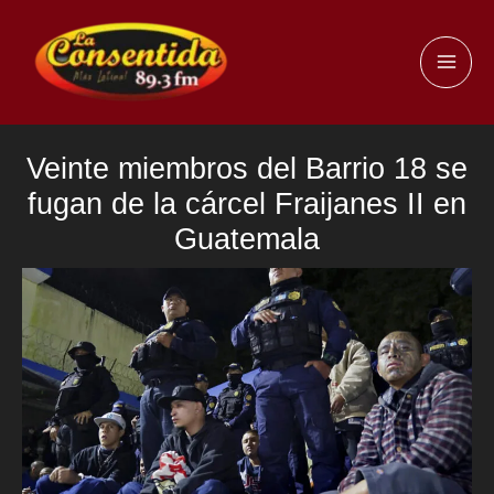
Ir
al
MAI
contenido
ME
Veinte miembros del Barrio 18 se
fugan de la cárcel Fraijanes II en
Guatemala