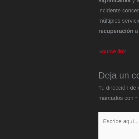
significativa
y v
incidente conce
múltiples servic
recuperación
a 
Source link
Deja un c
Tu dirección de 
marcados con
*
Escribe
aquí...