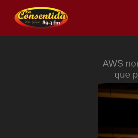
Ir
al
contenido
AWS norm
que p