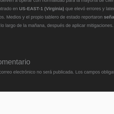
uelven a operar con normalidad para la mayoría de clien
ntrado en
US-EAST-1 (Virginia)
que elevó errores y late
ios. Medios y el propio tablero de estado reportaron
seña
lo largo de la mañana, después de aplicar mitigaciones.
omentario
correo electrónico no será publicada.
Los campos obligat