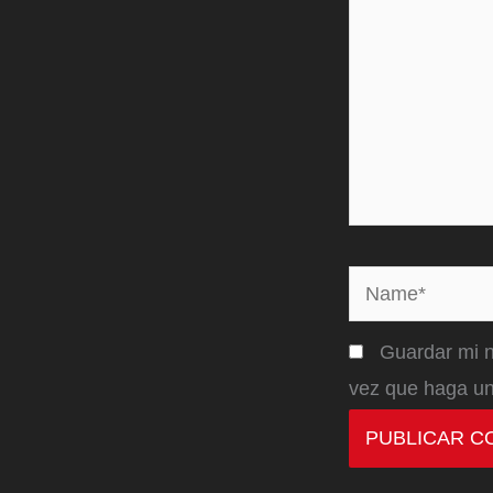
Name*
Guardar mi n
vez que haga un