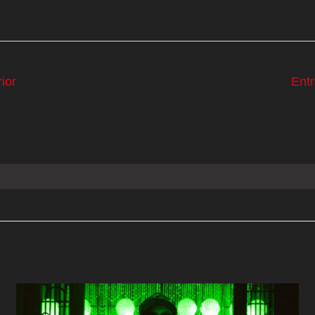
ior
Ent