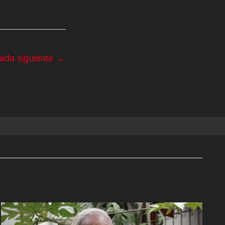
rada siguiente
→