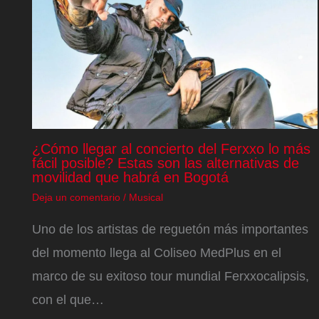
¿Cómo llegar al concierto del Ferxxo lo más
fácil posible? Estas son las alternativas de
movilidad que habrá en Bogotá
Deja un comentario
/
Musical
Uno de los artistas de reguetón más importantes
del momento llega al Coliseo MedPlus en el
marco de su exitoso tour mundial Ferxxocalipsis,
con el que…