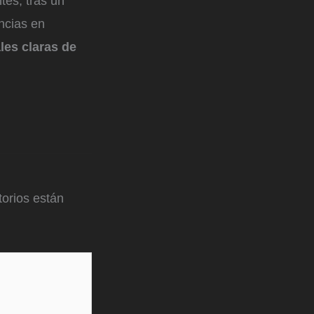
tes, tras un
ncias en
les claras de
orios están