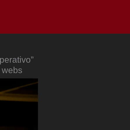
as
Top
Redes
Pauta
Privacy Policy
perativo”
y webs