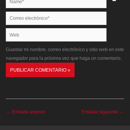
Correo
electrónico*
Web
Guardar mi nombre, correo electrónico y sitio web en este
navegador para la próxima vez que haga un comentario.
←
Entrada anterior
Entrada siguiente
→