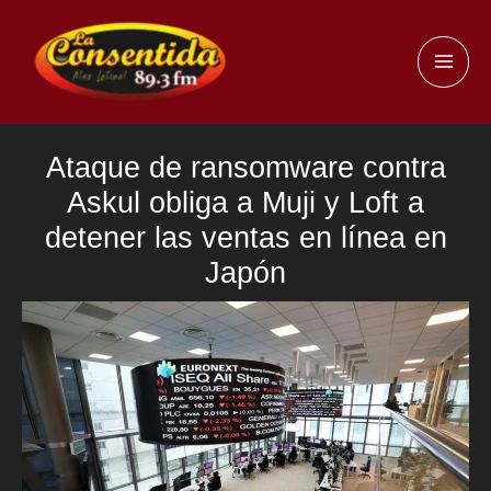
Ir
al
MAI
contenido
ME
Ataque de ransomware contra
Askul obliga a Muji y Loft a
detener las ventas en línea en
Japón