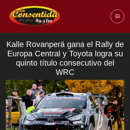
Ir
al
MAI
contenido
ME
Kalle Rovanperä gana el Rally de
Europa Central y Toyota logra su
quinto título consecutivo del
WRC