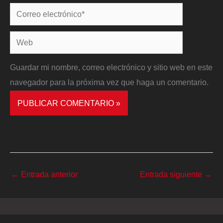
Correo
electrónico*
Web
Guardar mi nombre, correo electrónico y sitio web en este
navegador para la próxima vez que haga un comentario.
←
Entrada anterior
Entrada siguiente
→