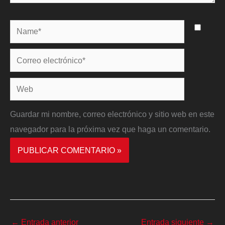
Name*
Correo
electrónico*
Web
Guardar mi nombre, correo electrónico y sitio web en este
navegador para la próxima vez que haga un comentario.
←
Entrada anterior
Entrada siguiente
→