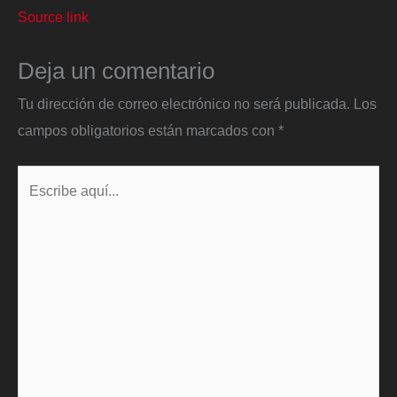
Source link
Deja un comentario
Tu dirección de correo electrónico no será publicada.
Los
campos obligatorios están marcados con
*
Escribe
aquí...