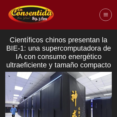
Ir
al
MAI
contenido
ME
Científicos chinos presentan la
BIE-1: una supercomputadora de
IA con consumo energético
ultraeficiente y tamaño compacto