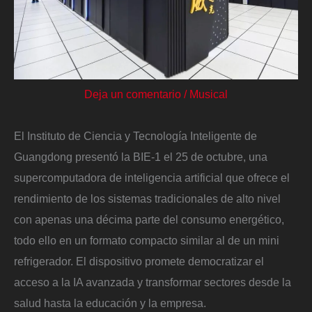
Deja un comentario
/
Musical
El Instituto de Ciencia y Tecnología Inteligente de
Guangdong presentó la BIE-1 el 25 de octubre, una
supercomputadora de inteligencia artificial que ofrece el
rendimiento de los sistemas tradicionales de alto nivel
con apenas una décima parte del consumo energético,
todo ello en un formato compacto similar al de un mini
refrigerador. El dispositivo promete democratizar el
acceso a la IA avanzada y transformar sectores desde la
salud hasta la educación y la empresa.