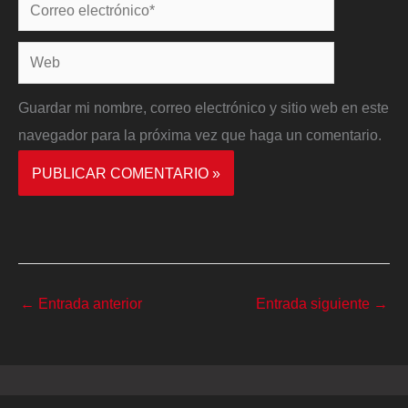
Correo
electrónico*
Web
Guardar mi nombre, correo electrónico y sitio web en este
navegador para la próxima vez que haga un comentario.
←
Entrada anterior
Entrada siguiente
→