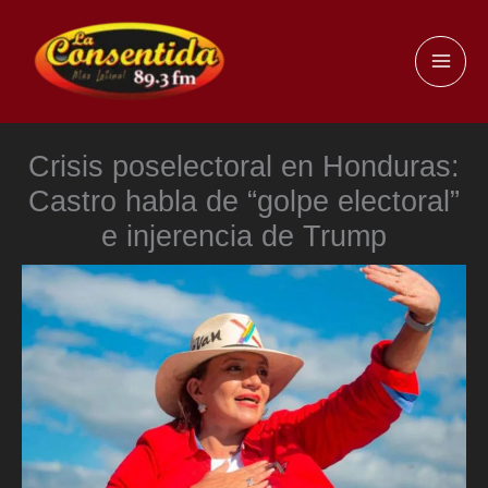
Ir
al
MAI
contenido
ME
Crisis poselectoral en Honduras:
Castro habla de “golpe electoral”
e injerencia de Trump