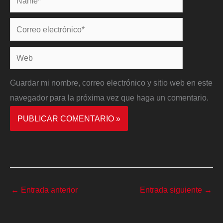
Correo
electrónico*
Web
Guardar mi nombre, correo electrónico y sitio web en este
navegador para la próxima vez que haga un comentario.
←
Entrada anterior
Entrada siguiente
→