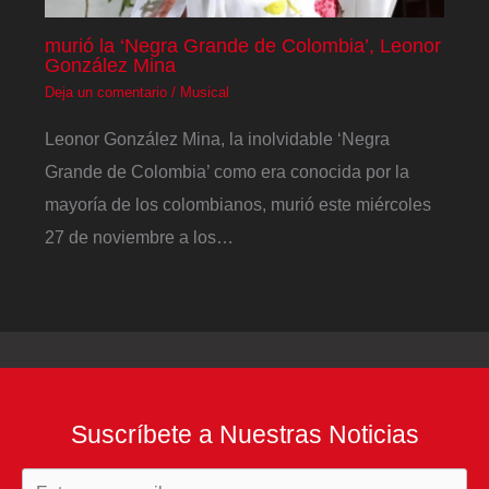
murió la ‘Negra Grande de Colombia’, Leonor
González Mina
Deja un comentario
/
Musical
Leonor González Mina, la inolvidable ‘Negra
Grande de Colombia’ como era conocida por la
mayoría de los colombianos, murió este miércoles
27 de noviembre a los…
Suscríbete a Nuestras Noticias