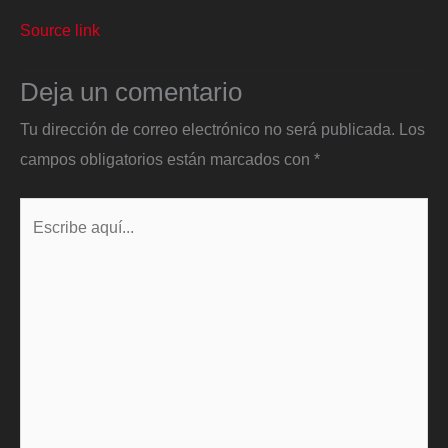
Source link
Deja un comentario
Tu dirección de correo electrónico no será publicada.
Los
campos obligatorios están marcados con
*
Escribe
aquí...