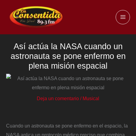
Ir
al
MAI
contenido
ME
Así actúa la NASA cuando un
astronauta se pone enfermo en
plena misión espacial
Deja un comentario
/
Musical
Cuando un astronauta se pone enfermo en el espacio, la
NASA aplica un protocolo médico preciso que combina