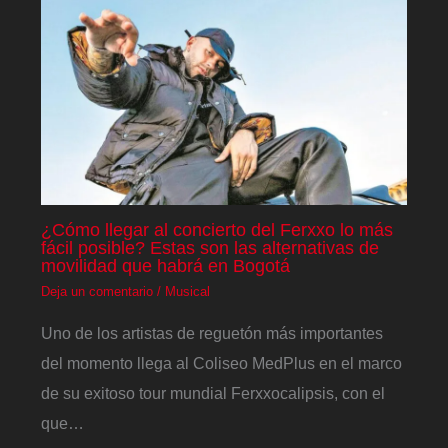
¿Cómo llegar al concierto del Ferxxo lo más
fácil posible? Estas son las alternativas de
movilidad que habrá en Bogotá
Deja un comentario
/
Musical
Uno de los artistas de reguetón más importantes
del momento llega al Coliseo MedPlus en el marco
de su exitoso tour mundial Ferxxocalipsis, con el
que…