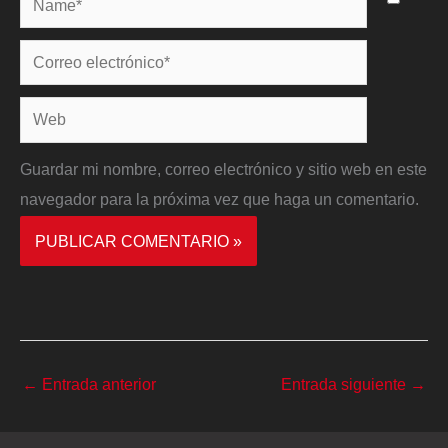
Correo
electrónico*
Web
Guardar mi nombre, correo electrónico y sitio web en este
navegador para la próxima vez que haga un comentario.
←
Entrada anterior
Entrada siguiente
→