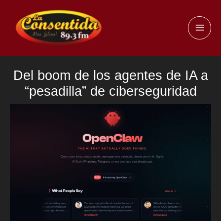
Ir
al
MAI
contenido
ME
Del boom de los agentes de IA a
“pesadilla” de ciberseguridad