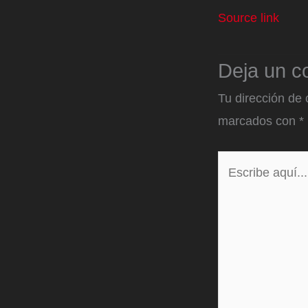
Source link
Deja un c
Tu dirección de 
marcados con
*
Escribe
aquí...