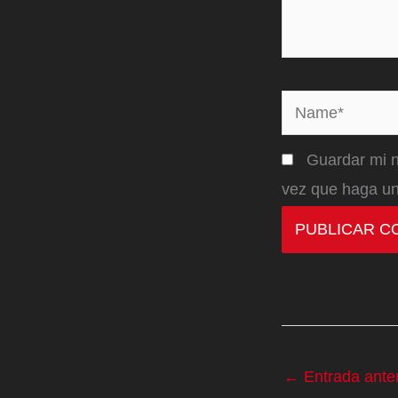
Name*
Guardar mi n
vez que haga un
←
Entrada anter