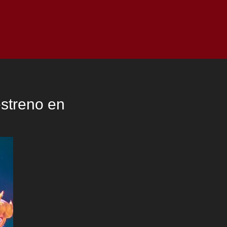
as
Top
Redes
Pauta
Privacy Policy
streno en