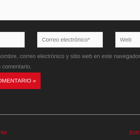
Correo
Web
electrónico*
ombre, correo electrónico y sitio web en este navegador
 comentario.
ior
Ent