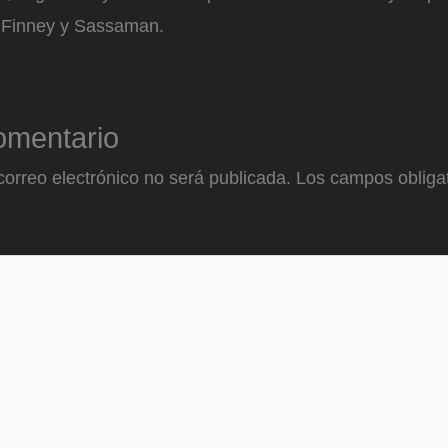
 Finney y Sassaman.
omentario
correo electrónico no será publicada.
Los campos obligat