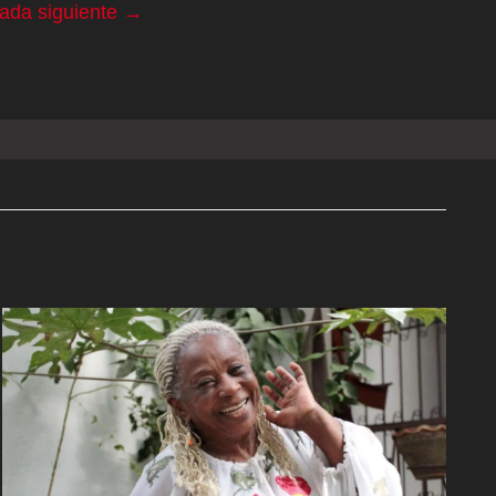
rada siguiente
→