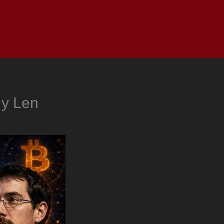
as
Top
Redes
Pauta
Privacy Policy
 y Len