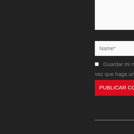
Name*
Guardar mi n
vez que haga un