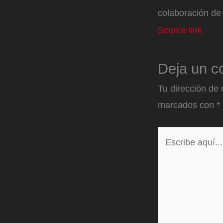
colaboración de
Source link
Deja un c
Tu dirección de 
marcados con
*
Escribe
aquí...