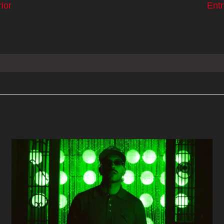
ior
Ent