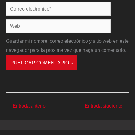
Correo
electrónico*
Web
Guardar mi nombre, correo electrónico y sitio web en este
navegador para la próxima vez que haga un comentario.
←
Entrada anterior
Entrada siguiente
→