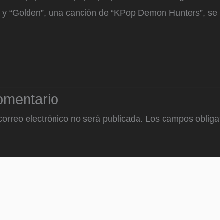
 y “Golden”, una canción de “KPop Demon Hunters”, se l
omentario
correo electrónico no será publicada.
Los campos obligat