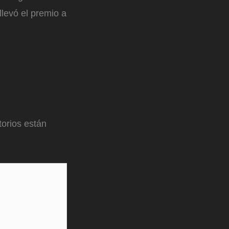
levó el premio a
orios están