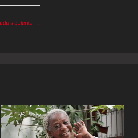
rada siguiente
→