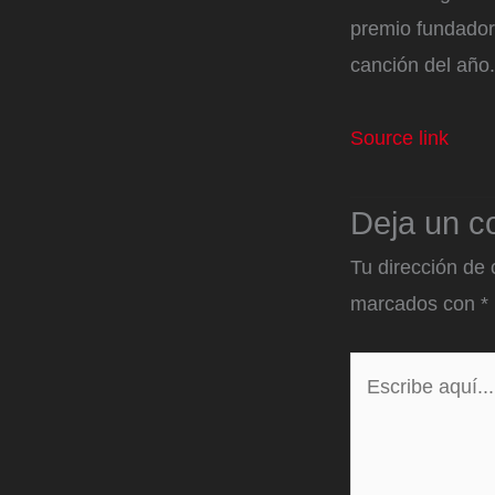
premio fundador
canción del año.
Source link
Deja un c
Tu dirección de 
marcados con
*
Escribe
aquí...