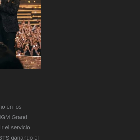
ño en los
 MGM Grand
 el servicio
n BTS ganando el