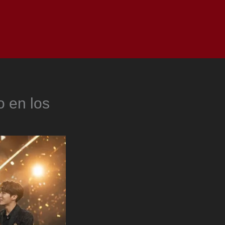
as
Top
Redes
Pauta
Privacy Policy
o en los