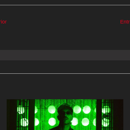
ior
Ent