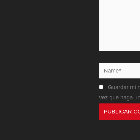
Name*
Guardar mi n
vez que haga un