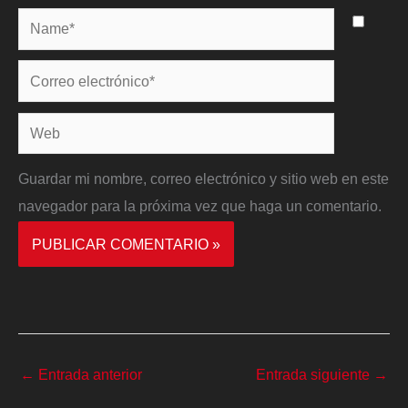
Name*
Correo
electrónico*
Web
Guardar mi nombre, correo electrónico y sitio web en este
navegador para la próxima vez que haga un comentario.
←
Entrada anterior
Entrada siguiente
→