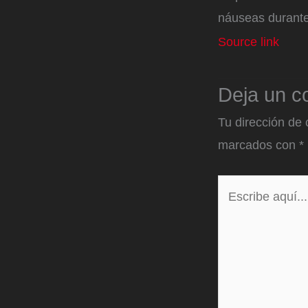
náuseas durante
Source link
Deja un c
Tu dirección de 
marcados con
*
Escribe
aquí...