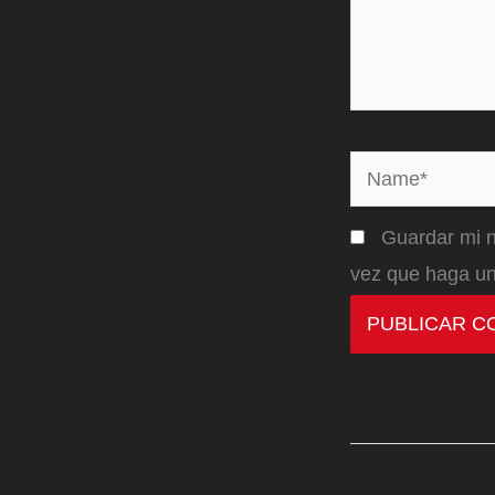
Name*
Guardar mi n
vez que haga un