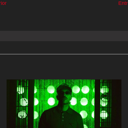
ior
Ent