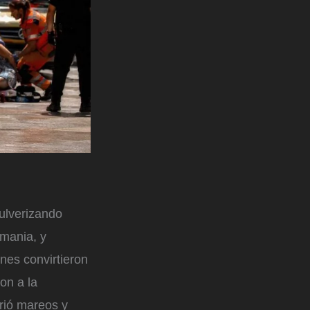
pulverizando
emania, y
nes convirtieron
on a la
frió mareos y