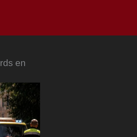
as
Top
Redes
Pauta
Privacy Policy
ords en