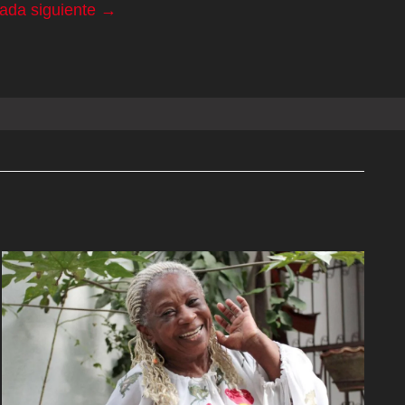
rada siguiente
→