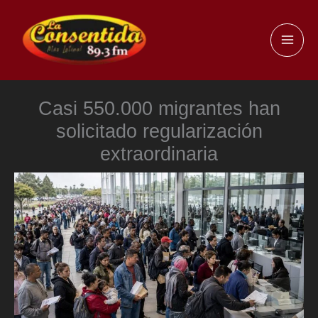
Ir
al
MAI
contenido
ME
Casi 550.000 migrantes han
solicitado regularización
extraordinaria