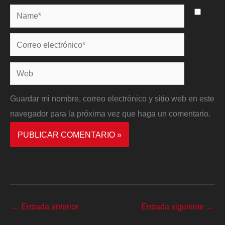
Name*
Correo
electrónico*
Web
Guardar mi nombre, correo electrónico y sitio web en este
navegador para la próxima vez que haga un comentario.
←
Entrada anterior
Entrada siguiente
→