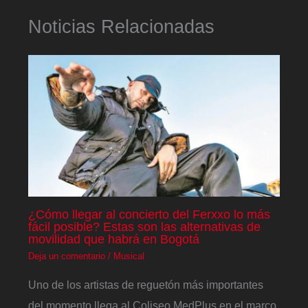
Noticias Relacionadas
¿Cómo llegar al concierto del Ferxxo lo más
fácil posible? Estas son las alternativas de
movilidad que habrá en Bogotá
Deja un comentario
/
Musical
Uno de los artistas de reguetón más importantes
del momento llega al Coliseo MedPlus en el marco