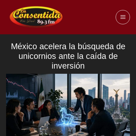
Ir
al
MAI
contenido
ME
México acelera la búsqueda de
unicornios ante la caída de
inversión