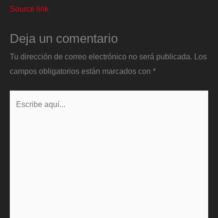
Source link
Deja un comentario
Tu dirección de correo electrónico no será publicada.
Los
campos obligatorios están marcados con
*
Escribe
aquí...