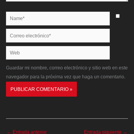
Name*
Correo
electrónico*
Web
Guardar mi nombre, correo electrónico y sitio web en este
navegador para la próxima vez que haga un comentario.
←
Entrada anterior
Entrada siguiente
→