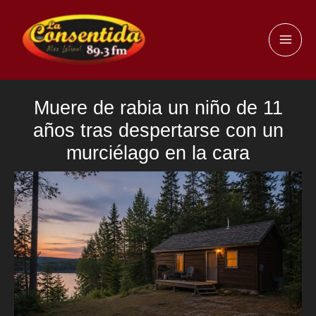
Ir
al
MAI
contenido
ME
Muere de rabia un niño de 11
años tras despertarse con un
murciélago en la cara