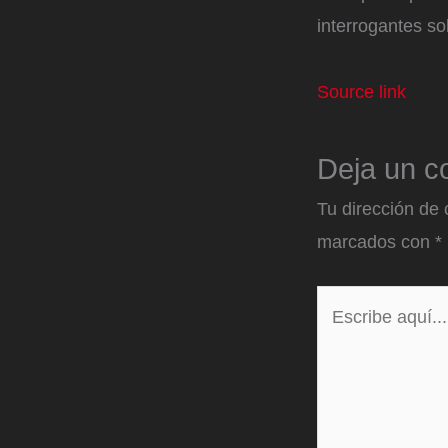
interrogantes sob
Source link
Deja un c
Tu dirección de 
marcados con
*
Escribe
aquí...