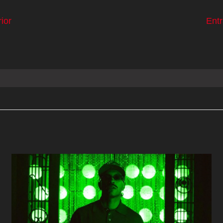
ior
Ent