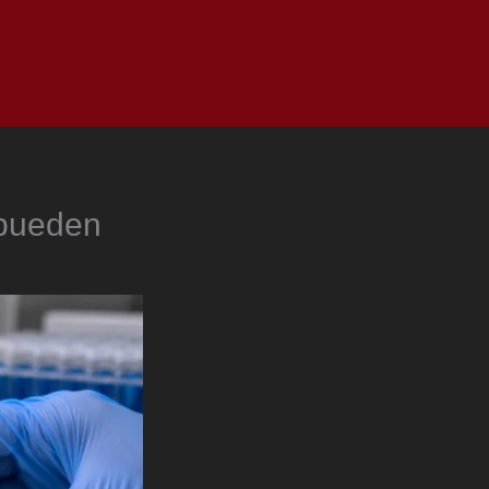
as
Top
Redes
Pauta
Privacy Policy
 pueden