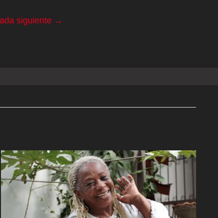
rada siguiente
→