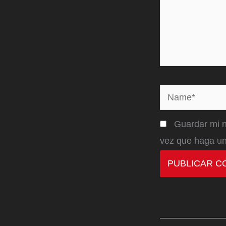
Name*
Guardar mi n
vez que haga un