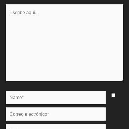
Escribe
aquí...
Name*
Correo
electrónico*
Web