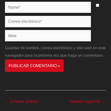
Name*
Correo
electrónico*
Web
Guardar mi nombre, correo electrónico y sitio web en este
navegador para la próxima vez que haga un comentario.
←
Entrada anterior
Entrada siguiente
→