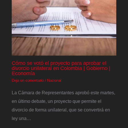
Cómo se votó el proyecto para aprobar el
divorcio unilateral en Colombia | Gobierno |
Economía
Deja un comentario
/
Nacional
La Cámara de Representantes aprobó este martes,
en último debate, un proyecto que permite el
divorcio de forma unilateral, que se convertirá en
ley una…