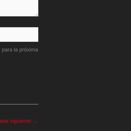
 para la próxima
rada siguiente
→