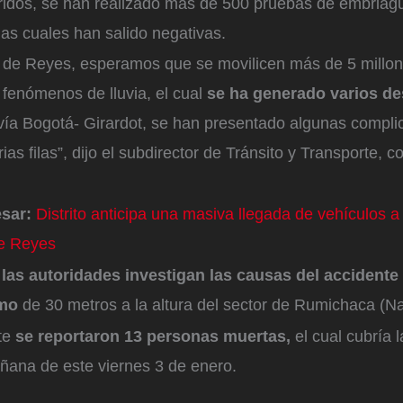
ridos, se han realizado más de 500 pruebas de embriagu
as cuales han salido negativas.
 de Reyes, esperamos que se movilicen más de 5 millon
 fenómenos de lluvia, el cual
se ha generado varios de
vía Bogotá- Girardot, se han presentado algunas compli
ias filas”, dijo el subdirector de Tránsito y Transporte, 
esar:
Distrito anticipa una masiva llegada de vehículos a
de Reyes
, las autoridades investigan las causas del accidente
smo
de 30 metros a la altura del sector de Rumichaca (Na
te
se reportaron 13 personas muertas,
el cual cubría l
añana de este viernes 3 de enero.