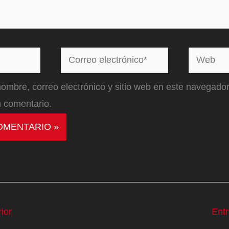
Correo
Web
electrónico*
ombre, correo electrónico y sitio web en este navegador
 comentario.
ior
Ent