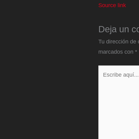
Source link
Deja un c
Tu dirección de 
marcados con
*
Escribe
aquí...