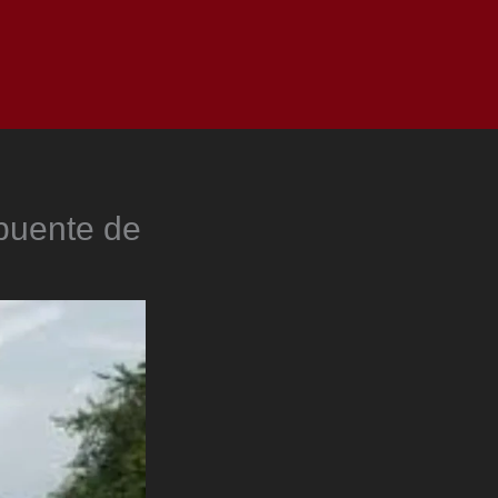
as
Top
Redes
Pauta
Privacy Policy
 puente de