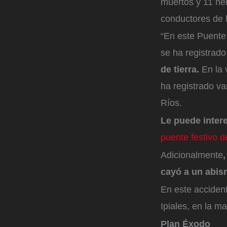
muertos y 11 he
conductores de l
“En este Puente
se ha registrado
de tierra.
En la 
ha registrado var
Ríos.
Le puede inter
puente festivo 
Adicionalmente
cayó a un abi
En este acciden
Ipiales, en la m
Plan Éxodo