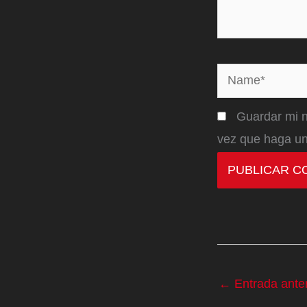
Name*
Guardar mi n
vez que haga un
←
Entrada anter