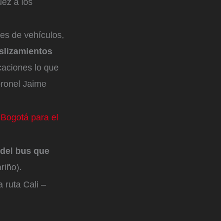
ez a los
es de vehículos,
slizamientos
caciones lo que
coronel Jaime
 Bogotá para el
 del bus que
riño).
a ruta Cali –