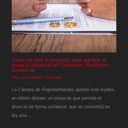
Cómo se votó el proyecto para aprobar el
divorcio unilateral en Colombia | Gobierno |
Economía
Deja un comentario
/
Nacional
La Cámara de Representantes aprobó este martes,
en último debate, un proyecto que permite el
divorcio de forma unilateral, que se convertirá en
ley una…