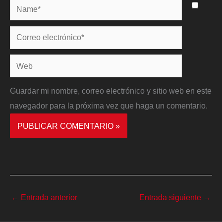
Name*
Correo
electrónico*
Web
Guardar mi nombre, correo electrónico y sitio web en este
navegador para la próxima vez que haga un comentario.
←
Entrada anterior
Entrada siguiente
→