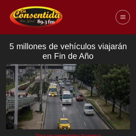
Ir
al
MAI
contenido
ME
5 millones de vehículos viajarán
en Fin de Año
Deja un comentario
/
Nacional