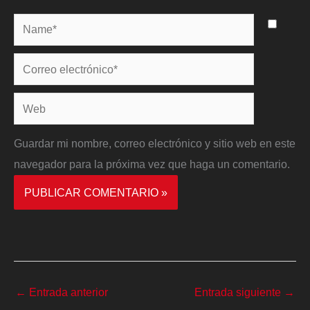
Name*
Correo
electrónico*
Web
Guardar mi nombre, correo electrónico y sitio web en este
navegador para la próxima vez que haga un comentario.
←
Entrada anterior
Entrada siguiente
→