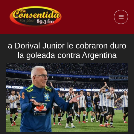
Ir
al
MAI
contenido
ME
a Dorival Junior le cobraron duro
la goleada contra Argentina