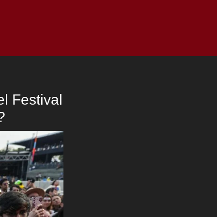
as
Top
Redes
Pauta
Privacy Policy
l Festival
?