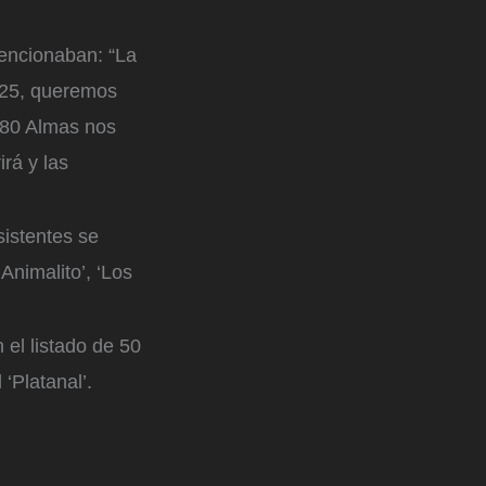
 mencionaban: “La
2025, queremos
280 Almas nos
rá y las
istentes se
nimalito’, ‘Los
 el listado de 50
 ‘Platanal’.