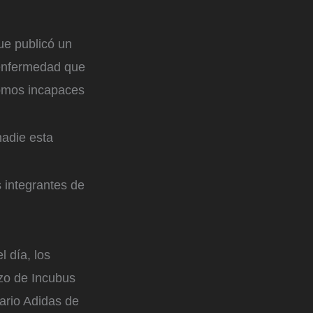
ue publicó un
 enfermedad que
somos incapaces
nadie esta
 integrantes de
l día, los
zo de Incubus
ario Adidas de