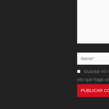
Name*
Guardar mi n
vez que haga un