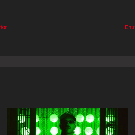
ior
Ent