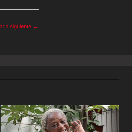
rada siguiente
→