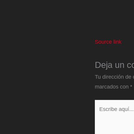
Source link
Deja un c
Tu dirección de 
marcados con
*
Escribe
aquí...