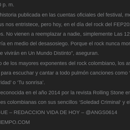
0 p. m.
historia publicada en las cuentas oficiales del festival,
us nos entristece, pero hoy, en el día del rock del FEP
os. No vienen a reemplazar a nadie, simplemente Las 1
ría en medio del desasosiego. Porque el rock nunca mori
e vivirán en Un Mundo Distinto”, aseguran.
 de los mayores exponentes del rock colombiano, los as
 para escuchar y cantar a todo pulmón canciones como ‘A
idad’ o ‘Tu sonrisa’.
econocida en el año 2014 por la revista Rolling Stone en
s colombianas con sus sencillos ‘Soledad Criminal‘ y el
UE – REDACCION VIDA DE HOY – @ANGS0614
IEMPO.COM