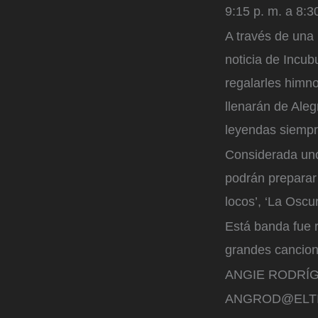
9:15 p. m. a 8:3
A través de una 
noticia de Incub
regalarles himn
llenarán de Aleg
leyendas siempr
Considerada uno
podrán preparar
locos’, ‘La Oscur
Está banda fue r
grandes cancione
ANGIE RODRÍG
ANGROD@ELT