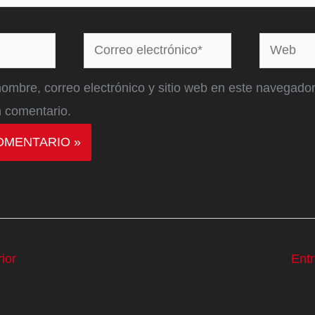
Correo
Web
electrónico*
ombre, correo electrónico y sitio web en este navegador
 comentario.
ior
Ent