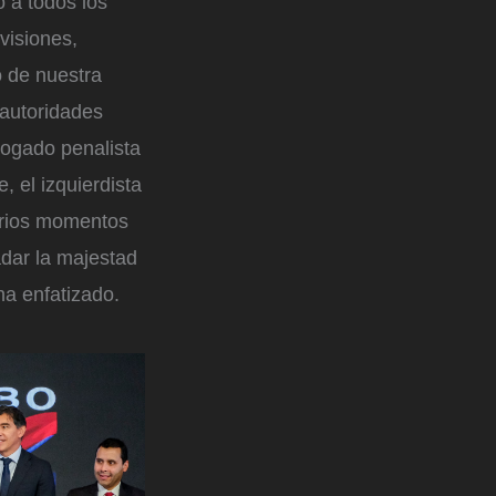
 a todos los
visiones,
o de nuestra
 autoridades
bogado penalista
 el izquierdista
arios momentos
dar la majestad
 ha enfatizado.