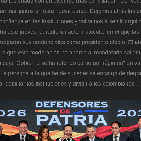
 ha fusionado con un discurso más conciliador. “Convoco
aminar juntos en esta nueva etapa. Dejemos atrás las di
onfianza en las instituciones y volvamos a sentir orgull
ho este jueves, durante un acto protocolar en el que las
ntregaron sus credenciales como presidente electo. El a
ro que esta moderación no abarca al mandatario saliente,
a cuyo Gobierno se ha referido como un “régimen” en v
 “La persona a la que he de suceder se encargó de degra
, debilitar las instituciones y dividir a los colombianos”,