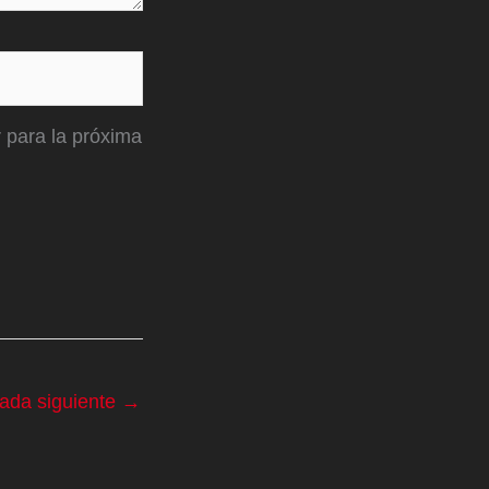
 para la próxima
rada siguiente
→