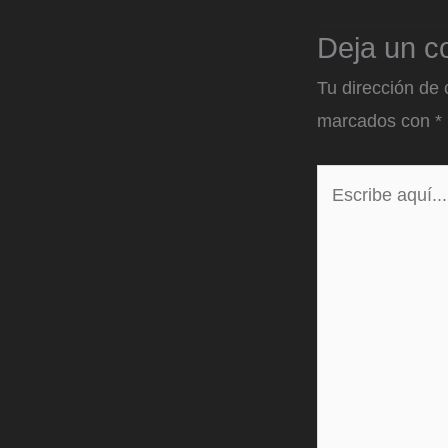
Deja un c
Tu dirección de 
marcados con
*
Escribe
aquí...