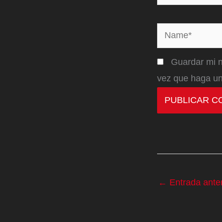
Name*
Guardar mi n
vez que haga un
←
Entrada anter