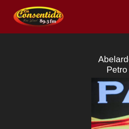
Ir
al
contenido
Abelard
Petro