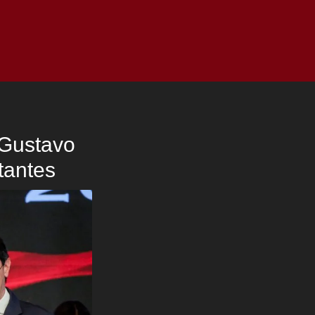
as
Top
Redes
Pauta
Privacy Policy
 Gustavo
tantes