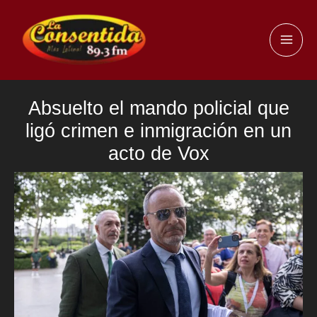
Ir
al
MAI
contenido
ME
Absuelto el mando policial que
ligó crimen e inmigración en un
acto de Vox